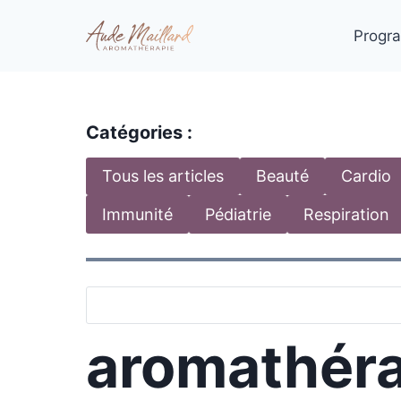
Aller
au
Progra
contenu
Catégories :
Tous les articles
Beauté
Cardio
Immunité
Pédiatrie
Respiration
aromathérap