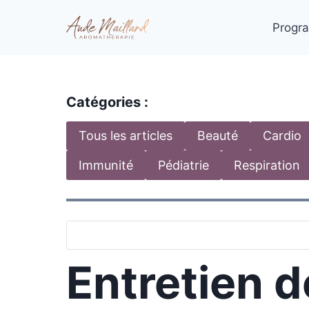
Aller
au
Progra
contenu
Catégories :
Tous les articles
Beauté
Cardio
Immunité
Pédiatrie
Respiration
Entretien d