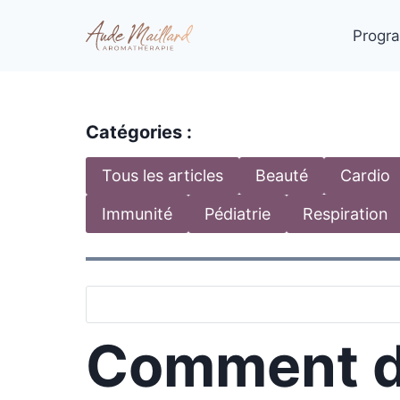
Aller
au
Progra
contenu
Catégories :
Tous les articles
Beauté
Cardio
Immunité
Pédiatrie
Respiration
Comment dil