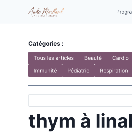
Aller
au
Progra
contenu
Catégories :
Tous les articles
Beauté
Cardio
Immunité
Pédiatrie
Respiration
thym à lina