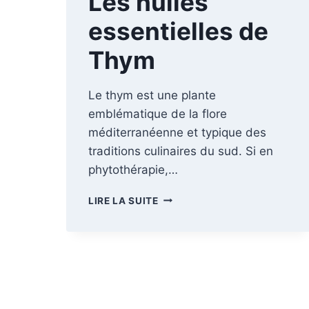
Les huiles
essentielles de
Thym
Le thym est une plante
emblématique de la flore
méditerranéenne et typique des
traditions culinaires du sud. Si en
phytothérapie,…
LES
LIRE LA SUITE
HUILES
ESSENTIELLES
DE
THYM