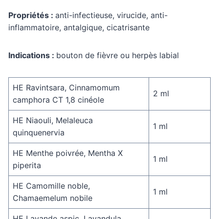
Propriétés :
anti-infectieuse, virucide, anti-
inflammatoire, antalgique, cicatrisante
Indications :
bouton de fièvre ou herpès labial
HE Ravintsara, Cinnamomum
2 ml
camphora CT 1,8 cinéole
HE Niaouli, Melaleuca
1 ml
quinquenervia
HE Menthe poivrée, Mentha X
1 ml
piperita
HE Camomille noble,
1 ml
Chamaemelum nobile
HE Lavande aspic, Lavandula