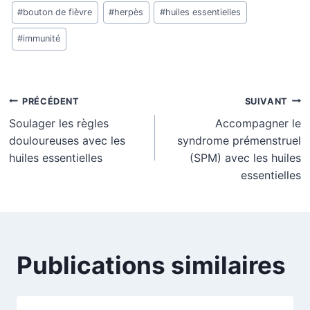
Étiquettes
#
bouton de fièvre
#
herpès
#
huiles essentielles
de
la
#
immunité
publication :
Navigation
PRÉCÉDENT
SUIVANT
Soulager les règles
Accompagner le
de
douloureuses avec les
syndrome prémenstruel
l’article
huiles essentielles
(SPM) avec les huiles
essentielles
Publications similaires