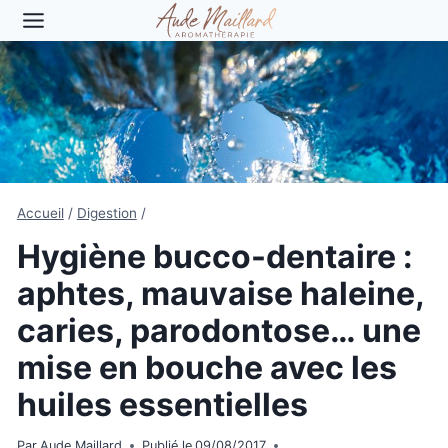
Aller
au
contenu
Accueil
/
Digestion
/
Hygiène bucco-dentaire :
aphtes, mauvaise haleine,
caries, parodontose… une
mise en bouche avec les
huiles essentielles
Par
Aude Maillard
Publié le
09/08/2017