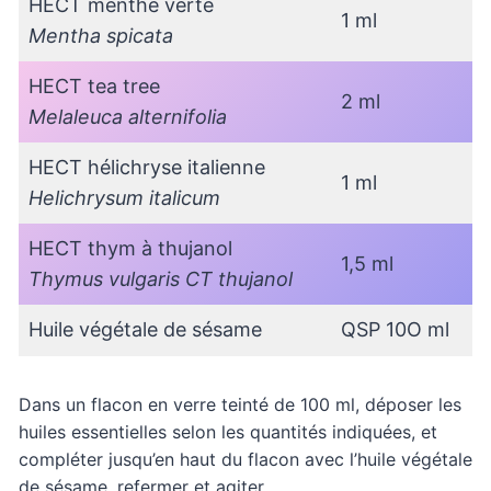
HECT menthe verte
1 ml
Mentha spicata
HECT tea tree
2 ml
Melaleuca alternifolia
HECT hélichryse italienne
1 ml
Helichrysum italicum
HECT thym à thujanol
1,5 ml
Thymus vulgaris CT thujanol
Huile végétale de sésame
QSP 10O ml
Dans un flacon en verre teinté de 100 ml, déposer les
huiles essentielles selon les quantités indiquées, et
compléter jusqu’en haut du flacon avec l’huile végétale
de sésame, refermer et agiter.