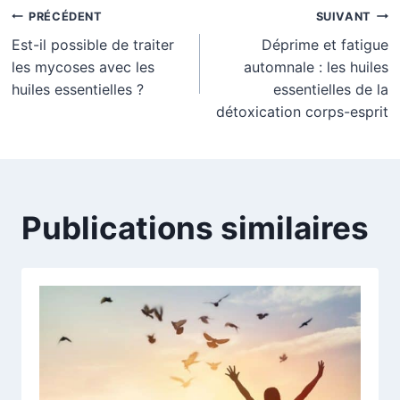
Navigation
PRÉCÉDENT
SUIVANT
Est-il possible de traiter
Déprime et fatigue
de
les mycoses avec les
automnale : les huiles
l’article
huiles essentielles ?
essentielles de la
détoxication corps-esprit
Publications similaires