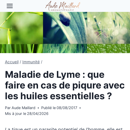
Aller
au
contenu
Accueil
/
Immunité
/
Maladie de Lyme : que
faire en cas de piqure avec
les huiles essentielles ?
Par
Aude Maillard
Publié le
08/08/2017
Mis à jour le
28/04/2026
La tique est un parasite potentiel de l’homme, elle est