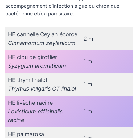
accompagnement d’infection aigue ou chronique
bactérienne et/ou parasitaire.
HE cannelle Ceylan écorce
2 ml
Cinnamomum zeylanicum
HE clou de giroflier
1 ml
Syzygium aromaticum
HE thym linalol
1 ml
Thymus vulgaris CT linalol
HE livèche racine
Levisticum officinalis
1 ml
racine
HE palmarosa