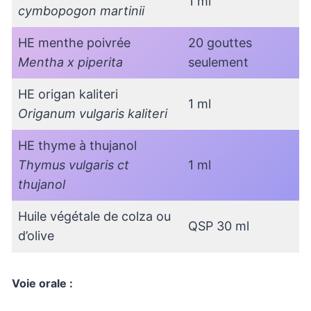
1 ml
cymbopogon martinii
HE menthe poivrée
20 gouttes
Mentha x piperita
seulement
HE origan kaliteri
1 ml
Origanum vulgaris kaliteri
HE thyme à thujanol
Thymus vulgaris ct
1 ml
thujanol
Huile végétale de colza ou
QSP 30 ml
d’olive
Voie orale :