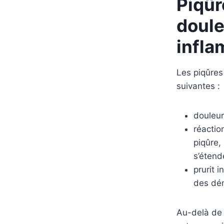
Piqûr
doule
infla
Les piqûres
suivantes :
douleur
réactio
piqûre,
s’étend
prurit 
des dé
Au-delà de l