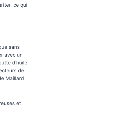
tter, ce qui
ique sans
rer avec un
utte d’huile
vecteurs de
de Maillard
reuses et