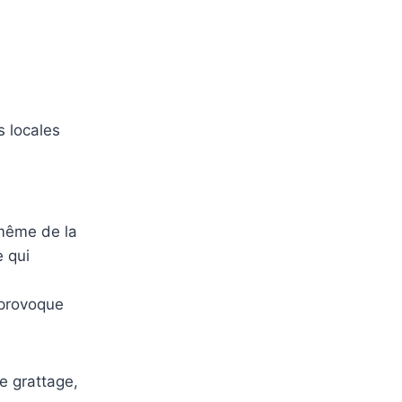
s locales
 même de la
e qui
 provoque
de grattage,