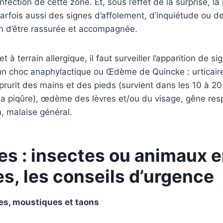
nfection de cette zone. Et, sous l’effet de la surprise, l
arfois aussi des signes d’affolement, d’inquiétude ou d
in d’être rassurée et accompagnée.
t à terrain allergique, il faut surveiller l’apparition de s
un choc anaphylactique ou Œdème de Quincke : urticair
 prurit des mains et des pieds (survient dans les 10 à 2
 la piqûre), œdème des lèvres et/ou du visage, gêne resp
, malaise général.
es : insectes ou animaux 
s, les conseils d’urgence
s, moustiques et taons