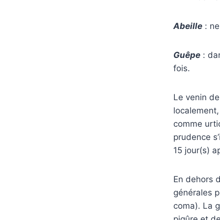
Abeille
: ne
Guêpe
: dar
fois.
Le venin de 
localement,
comme urtic
prudence s’
15 jour(s) a
En dehors d
générales p
coma). La g
piqûre et d