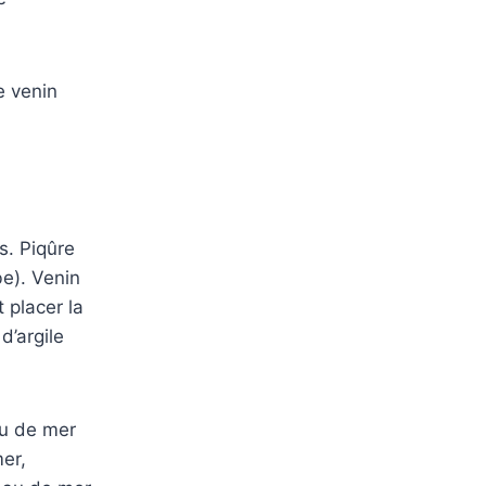
e venin
s. Piqûre
be). Venin
 placer la
d’argile
au de mer
er,