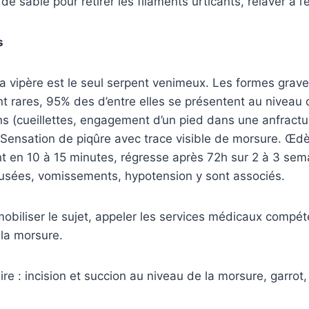
e sable pour retirer les filaments urticants, relaver à l
s
la vipère est le seul serpent venimeux. Les formes grav
t rares, 95% des d’entre elles se présentent au niveau 
s (cueillettes, engagement d’un pied dans une anfractu
). Sensation de piqûre avec trace visible de morsure. Œ
t en 10 à 15 minutes, régresse après 72h sur 2 à 3 sem
usées, vomissements, hypotension y sont associés.
mmobiliser le sujet, appeler les services médicaux compét
 la morsure.
re : incision et succion au niveau de la morsure, garrot,