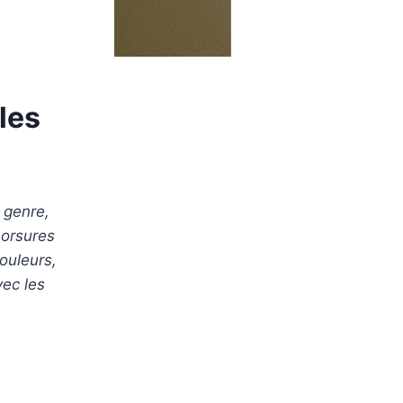
les
 genre,
morsures
ouleurs,
vec les