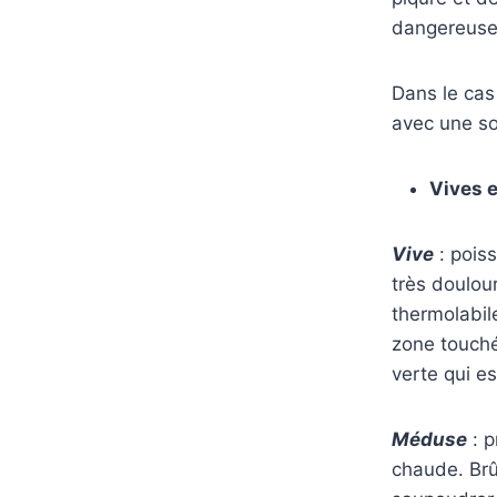
dangereuse
Dans le cas 
avec une so
Vives 
Vive
: pois
très doulou
thermolabile
zone touché
verte qui es
Méduse
: p
chaude. Brû