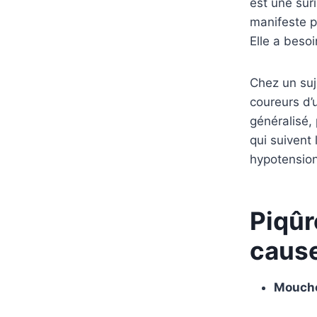
est une suri
manifeste p
Elle a beso
Chez un suje
coureurs d’
généralisé,
qui suivent
hypotension
Piqûr
cause
Mouche