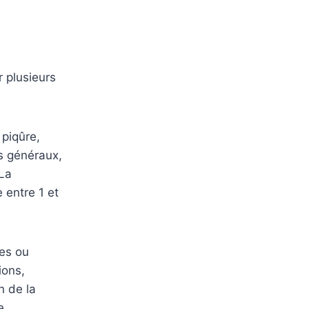
r plusieurs
 piqûre,
s généraux,
 La
 entre 1 et
les ou
ions,
n de la
e