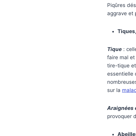
Piqûres dés
aggrave et 
Tiques,
Tique
: cel
faire mal et
tire-tique 
essentielle
nombreuses 
sur la
malad
Araignées 
provoquer d
Abeille