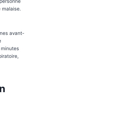
a personne
e malaise.
ignes avant-
e
0 minutes
iratoire,
en