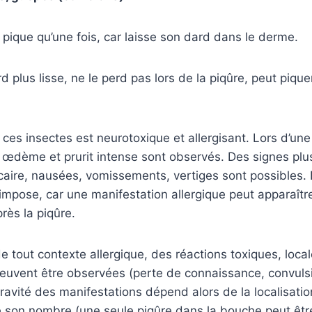
 pique qu’une fois, car laisse son dard dans le derme.
d plus lisse, ne le perd pas lors de la piqûre, peut pique
ces insectes est neurotoxique et allergisant. Lors d’une
 œdème et prurit intense sont observés. Des signes plu
aire, nausées, vomissements, vertiges sont possibles.
impose, car une manifestation allergique peut apparaître
près la piqûre.
e tout contexte allergique, des réactions toxiques, loca
euvent être observées (perte de connaissance, convuls
ravité des manifestations dépend alors de la localisatio
e son nombre (une seule piqûre dans la bouche peut êtr