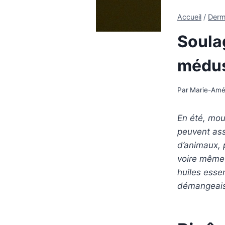
Accueil
/
Derm
Soulag
médus
Par
Marie-Amél
En été, mou
peuvent ass
d’animaux, 
voire même 
huiles esse
démangeaiso