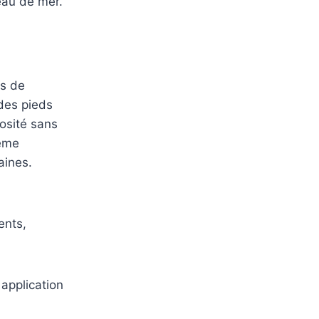
’eau de mer.
es de
des pieds
osité sans
dème
aines.
ents,
 application