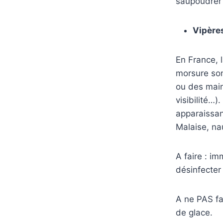
saupoudrer d
Vipère
En France, 
morsure son
ou des main
visibilité…
apparaissan
Malaise, na
A faire : i
désinfecter
A ne PAS fai
de glace.